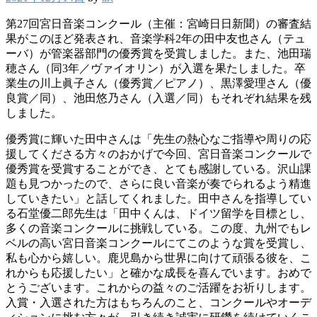
第27回宮日音楽コンクール（主催：宮崎日日新聞）の審査結
果がこのほど発表され、音楽学科2年の田中友也さん（テュ
ーバ）が管楽器部門の優秀賞を受賞しました。また、池田瑞
穂さん（同3年／ヴァイオリン）が入選を果たしました。卒
業生の川上眞子さん（優秀賞／ピアノ）、黒澤愛理さん（優
良賞／同）、池田悠乃さん（入選／同）もそれぞれ結果を残
しました。
優秀賞に輝いた田中さんは「先生の熱心なご指導や周りの応
援してくださる方々のおかげで今回、宮日音楽コンクールで
優秀賞を受賞することができ、とても感謝している。沢山課
題も見つかったので、さらに良い音楽が奏でられるよう精進
していきたい」と話してくれました。田中さんを指導してい
る石堂優二郎先生は「田中くんは、ドイツ留学を目標とし、
多くの音楽コンクールに挑戦している。この度、九州でもレ
ベルの高い宮日音楽コンクールにてこのような賞を受賞し、
私も心から嬉しい。鹿児島から世界に向けて頑張る彼を、こ
れからも応援したい」と確かな成長を喜んでいます。おめで
とうございます。これからの益々のご活躍をお祈りします。
入賞・入選された方はもちろんのこと、コンクールやオーデ