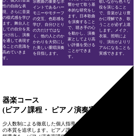
び、個人の音楽
宗教曲の重要なポ
歌いながら色々な
響かせて歌う基
性の自由な表
イントであるハー
役を演じること
本的な研究をし
現、さらに音楽
モニーやモチーフ
で、音楽がより豊
ます。日本歌曲
の様式感を学び
の交互、色彩感を
かに理解でき、歌
を演奏すること
ます。舞台人と
学び、自分ひとり
うことが必ず上達
で、聴き手の心
しての自分を見
の力だけではな
します。メイク、
を動かし、演奏
つけ出し、演奏
く、他の人とのか
衣装、照明によ
家としてより高
を通して表現す
かわりを大切にし
り、演出がよりリ
い評価を受ける
ることの意識を
た美しい重唱演奏
アルになることも
ことができま
高めていきま
を目指します。
実感できます。
す。
す。
器楽コース
(ピアノ課程・ ピアノ演奏家課程)
少人数制による徹底した個人指導を中心に、ピアノ技術教育
の本質を追求します。ピアノ課程では地域でのピアノ演奏と