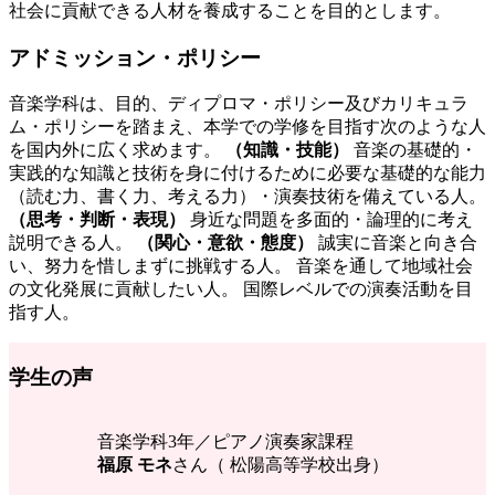
社会に貢献できる人材を養成することを目的とします。
アドミッション・ポリシー
音楽学科は、目的、ディプロマ・ポリシー及びカリキュラ
ム・ポリシーを踏まえ、本学での学修を目指す次のような人
を国内外に広く求めます。
（知識・技能）
音楽の基礎的・
実践的な知識と技術を身に付けるために必要な基礎的な能力
（読む力、書く力、考える力）・演奏技術を備えている人。
（思考・判断・表現）
身近な問題を多面的・論理的に考え
説明できる人。
（関心・意欲・態度）
誠実に音楽と向き合
い、努力を惜しまずに挑戦する人。 音楽を通して地域社会
の文化発展に貢献したい人。 国際レベルでの演奏活動を目
指す人。
学生の声
音楽学科3年／ピアノ演奏家課程
福原 モネ
さん（ 松陽高等学校出身）