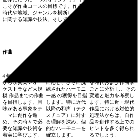
こそが作曲コースの目標です。作曲実技などの授業を通じ、
時代や地域、ジャンルを横断した様々なアートから芸術表現
に関する知識や技法、そして創造性を培っていきます。
作曲
和声
対位法
4 年間で独奏作品
それぞれの到達度
対位法の歴史と技法
から吹奏楽やオー
に応じ、さらに洗
を時代および作曲家
ケストラなど大規
練されたハーモニ
ごとに分析 し、その
模 作品までの作曲
ー感 の獲得を目指
変遷と魅力を考察し
を目指します。興
します。特に近代
ます。特に近・現代
味がある事象をテ
以降の和声（テク
作品における対位的
ーマに創作を進
スチュア）に対す
処理法からは、自作
め、その時々で必
る理解を深め、個
品を創作する上での
要な知識や技術を
的なハーモニーを
ヒントを多く得られ
着実に学びます。
確立します。
るでしょう。