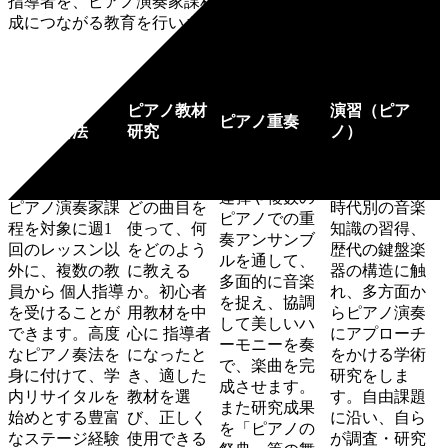
指導者を、ピアノ演奏家課程では世界に通じるピアニスト育
成につながる教育を行います。
ピアノ教材
演習（ピア
ピアノ重奏
ピアノ奏法
研究
ノ）
連弾や複数の
ピアノ演奏家課
どの曲目を
時代別の音楽
ピアノでの重
程を対象に週1
使って、何
知識の習得、
奏アンサンブ
回のレッスン以
をどのよう
歴代の鍵盤楽
ルを通して、
外に、複数の教
に教える
器の構造に触
多面的に音楽
員から 個人指導
か。初心者
れ、多方面か
を捉え、協調
を受けることが
用教材を中
らピアノ演奏
して美しいハ
できます。高度
心に 指導者
にアプローチ
ーモニーを奏
なピアノ奏法を
になったと
をかける学術
で、楽曲を完
身に付けて、学
き、適した
研究をしま
成させます。
内リサイタルを
教材を選
す。自由課題
また研究成果
始めとする豊富
び、正しく
に沿い、自ら
を「ピアノの
なステージ経験
使用できる
が調査・研究