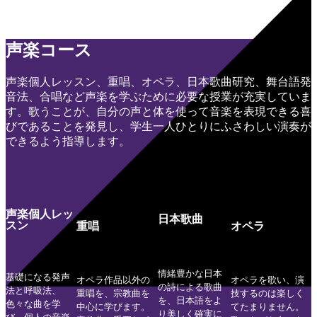
声楽コース
声楽個人レッスン、重唱、オペラ、日本歌曲研究、舞台語発
音法、合唱など声楽を学ぶために必要な授業が充実していま
す。歌うことが、自分の声と体を使って音楽を表現できる喜
びであることを発見し、学生一人ひとりにふさわしい演奏が
できるよう指導します。
声楽個人レッ
日本歌曲
スン
重唱
オペラ
情緒豊かな日本
基礎になる発声
オペラ作品以外の
オペラを歌い、演
の詩による歌曲
法と呼吸法、
重唱を、宗教曲を
技するのは楽しく
を、日本語をよ
色々な曲を学
中心に学びます。
てたまりません。
り美しく確実に