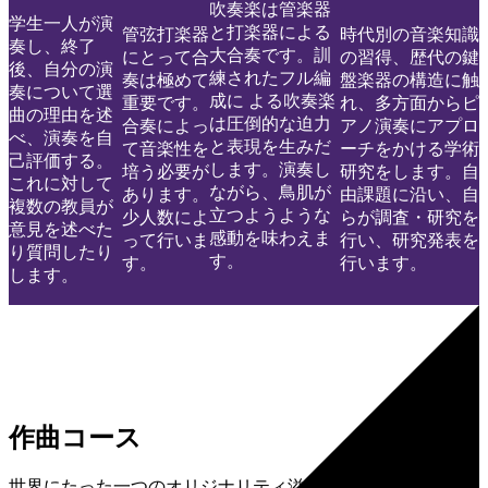
吹奏楽は管楽器
学生一人が演
と打楽器による
管弦打楽器
時代別の音楽知識
奏し、終了
大合奏です。訓
にとって合
の習得、歴代の鍵
後、自分の演
練されたフル編
奏は極めて
盤楽器の構造に触
奏について選
成に よる吹奏楽
重要です。
れ、多方面からピ
曲の理由を述
は圧倒的な迫力
合奏によっ
アノ演奏にアプロ
べ、演奏を自
と表現を生みだ
て音楽性を
ーチをかける学術
己評価する。
します。演奏し
培う必要が
研究をします。自
これに対して
ながら、鳥肌が
あります。
由課題に沿い、自
複数の教員が
立つようような
少人数によ
らが調査・研究を
意見を述べた
感動を味わえま
って行いま
行い、研究発表を
り質問したり
す。
す。
行います。
します。
作曲コース
世界にたった一つのオリジナリティ溢れる音楽を創造。これ