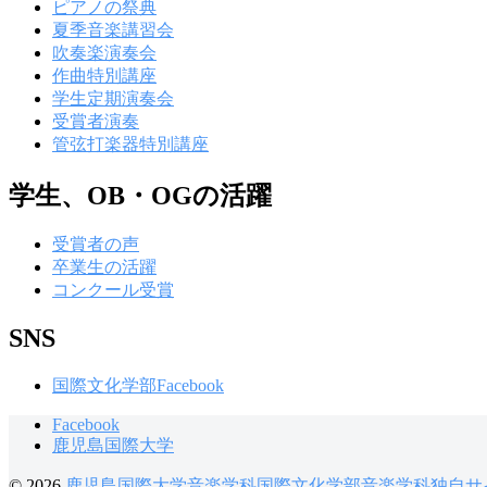
ピアノの祭典
夏季音楽講習会
吹奏楽演奏会
作曲特別講座
学生定期演奏会
受賞者演奏
管弦打楽器特別講座
学生、OB・OGの活躍
受賞者の声
卒業生の活躍
コンクール受賞
SNS
国際文化学部Facebook
Facebook
鹿児島国際大学
© 2026
鹿児島国際大学音楽学科国際文化学部音楽学科独自サ