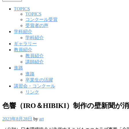
TOPICS
TOPICS
コンクール受賞
受賞者の声
学科紹介
学科紹介
ギャラリー
教員紹介
教員紹介
講師紹介
進路
進路
卒業生の活躍
講習会・コンクール
リンク
色響（IRO＆HIBIKI）制作の壁新聞
2023年8月28日
by
art