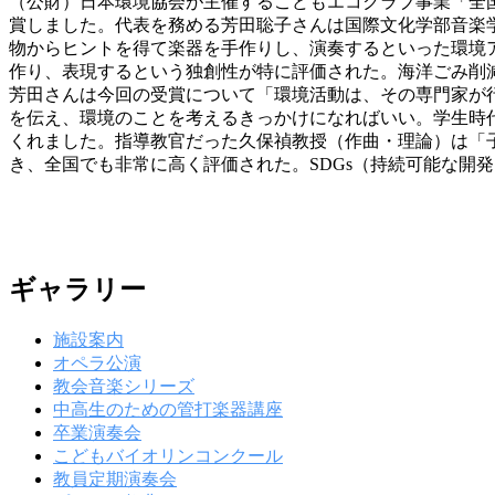
（公財）日本環境協会が主催するこどもエコクラブ事業「全国
賞しました。代表を務める芳田聡子さんは国際文化学部音楽
物からヒントを得て楽器を手作りし、演奏するといった環境
作り、表現するという独創性が特に評価された。海洋ごみ削
芳田さんは今回の受賞について「環境活動は、その専門家が
を伝え、環境のことを考えるきっかけになればいい。学生時
くれました。指導教官だった久保禎教授（作曲・理論）は「
き、全国でも非常に高く評価された。SDGs（持続可能な開
ギャラリー
施設案内
オペラ公演
教会音楽シリーズ
中高生のための管打楽器講座
卒業演奏会
こどもバイオリンコンクール
教員定期演奏会