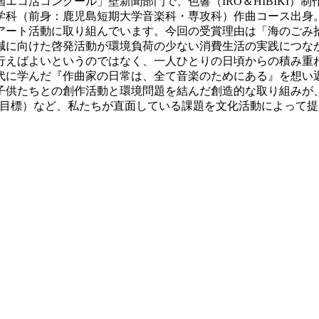
エコ活コンクール」壁新聞部門で、色響（IRO＆HIBIKI）
学科（前身：鹿児島短期大学音楽科・専攻科）作曲コース出身
アート活動に取り組んでいます。今回の受賞理由は「海のごみ
減に向けた啓発活動が環境負荷の少ない消費生活の実践につな
行えばよいというのではなく、一人ひとりの日頃からの積み重
代に学んだ『作曲家の日常は、全て音楽のためにある』を想い
子供たちとの創作活動と環境問題を結んだ創造的な取り組みが
発目標）など、私たちが直面している課題を文化活動によって