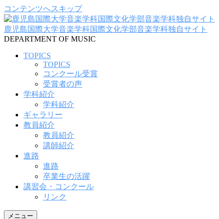
コンテンツへスキップ
鹿児島国際大学音楽学科国際文化学部音楽学科独自サイト
DEPARTMENT OF MUSIC
TOPICS
TOPICS
コンクール受賞
受賞者の声
学科紹介
学科紹介
ギャラリー
教員紹介
教員紹介
講師紹介
進路
進路
卒業生の活躍
講習会・コンクール
リンク
メニュー