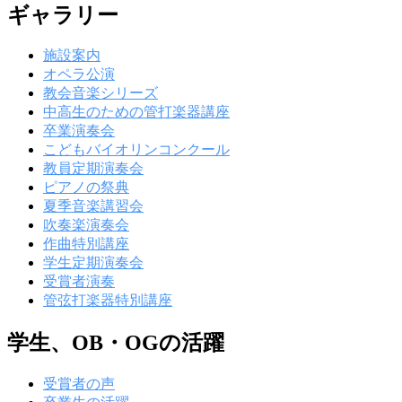
ギャラリー
施設案内
オペラ公演
教会音楽シリーズ
中高生のための管打楽器講座
卒業演奏会
こどもバイオリンコンクール
教員定期演奏会
ピアノの祭典
夏季音楽講習会
吹奏楽演奏会
作曲特別講座
学生定期演奏会
受賞者演奏
管弦打楽器特別講座
学生、OB・OGの活躍
受賞者の声