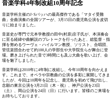
音楽学科4年制改組10周年記念
音楽学科主催のJ･Sバッハの最高傑作である「マタイ受難
曲」全曲演奏の全国ツアーが、3月15日の鹿児島公演を皮切
りに始まりました。
音楽史が専門で元本学教授の田中(村原)京子氏が、本演奏会
に至る経緯や曲解説のプレトークを行ったあと、総監督・指
揮を努めるウーヴェ・ハイルマン教授、ソリスト、合唱団、
管弦楽団合わせて約100人の学部生や大学院生らが舞台に登
場。磨き上げられた音で3時間にも及ぶ大曲を歌い上げ、会
場を魅了しました。
音楽学科は2010年に4年制に改組し、今年10周年を向かえま
す。これまで、オペラや宗教曲の公演を多彩に展開してきま
したが、今回は10周年を記念し、鹿児島を初めて飛び出し、
念願の東京公演を3月21日（木・祝）、神戸公演を23日
（土）、岡山公演を24日（日）に行います。皆様のご来場を
お待ちしております。