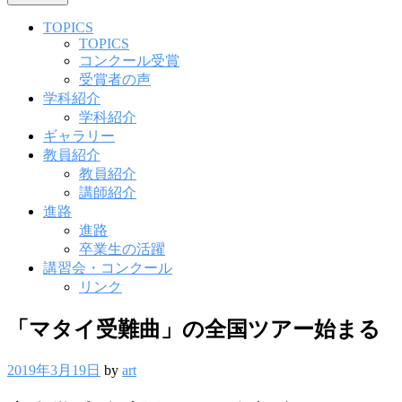
TOPICS
TOPICS
コンクール受賞
受賞者の声
学科紹介
学科紹介
ギャラリー
教員紹介
教員紹介
講師紹介
進路
進路
卒業生の活躍
講習会・コンクール
リンク
「マタイ受難曲」の全国ツアー始まる
2019年3月19日
by
art