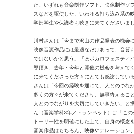
国
U
た。いずれも音楽制作ソフト、映像制作ソフ
際
S
スなどを駆使した、いわゆる打ち込み系の
文
I
学部学生や保護者も聴きに来てくださいま
化
C
学
川村さんは「今まで沢山の作品発表の機会
部
映像音源作品には最適なだけあって、音質
音
ではないかと思う。『ほボカロフェスティ
導頂き、去年・今年と開催の機会を与えて
楽
に来てくださった方々にとても感謝してい
学
さんは「今回の経験を通じて、人とのつな
科
多くの方々が来てくださり、無事終えるこ
独
人とのつながりを大切にしていきたい」と
自
ん（音楽学科3年／トランペット）は「こ
サ
トーリー性を明確にした上で、自身の概念
イ
音楽作品はもちろん、映像やナレーション