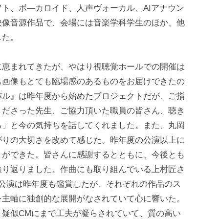
ト、ボ―カロイド、人声ヴォーカル、AIアナウン
映像音源作品で、会場には音楽学科学生のほか、他
した。
に恵まれてきたが、やはり視聴覚ホールでの開催は
も画像もとても臨場感のあるものをお届けできたの
バル』は昨年度から始めたプロジェクトだが、ご指
くださった先生、ご協力頂いた職員の皆さん、聴き
る」と今の気持ちを話してくれました。また、丸岡
がりの大切さを改めて感じた。昨年度の公演以上に
とができた。皆さんに感謝するとともに、今後とも
振り返りました。作曲にも取り組んでいる上村匠さ
の公演は昨年度も鑑賞したが、それぞれの作品のス
を主軸に独創的な展開がなされていて心に響いた。
、疑似CMにまで工夫が凝らされていて、質の高い