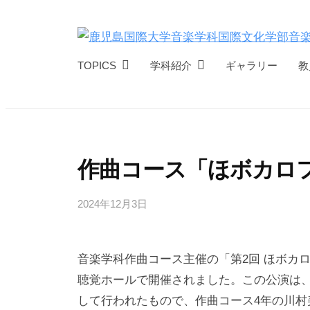
コ
ン
テ
鹿
D
TOPICS
学科紹介
ギャラリー
教
ン
E
児
ツ
P
島
へ
A
国
R
ス
際
T
キ
作曲コース「ほボカロ
大
M
ッ
学
E
プ
2024年12月3日
b
音
N
y
楽
T
a
音楽学科作曲コース主催の「第2回 ほボカロ
O
r
学
t
聴覚ホールで開催されました。この公演は
F
科
M
して行われたもので、作曲コース4年の川村