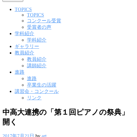
TOPICS
TOPICS
コンクール受賞
受賞者の声
学科紹介
学科紹介
ギャラリー
教員紹介
教員紹介
講師紹介
進路
進路
卒業生の活躍
講習会・コンクール
リンク
中高大連携の「第１回ピアノの祭典」
開く
2017年7月21日
by
art