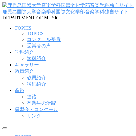
コ
ン
鹿児島国際大学音楽学科国際文化学部音楽学科独自サイト
テ
DEPARTMENT OF MUSIC
ン
TOPICS
ツ
TOPICS
へ
コンクール受賞
ス
受賞者の声
キ
学科紹介
ッ
学科紹介
プ
ギャラリー
教員紹介
教員紹介
講師紹介
進路
進路
卒業生の活躍
講習会・コンクール
リンク
メ