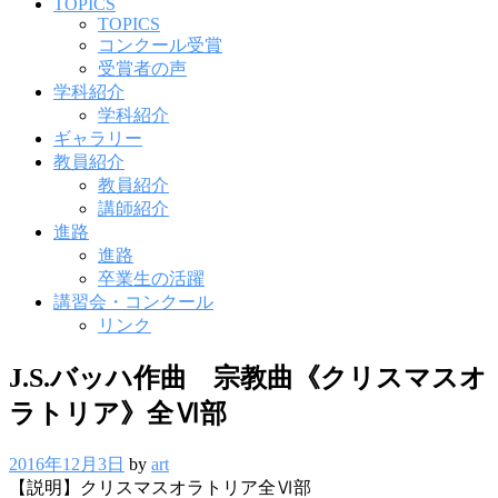
ニ
TOPICS
ュ
TOPICS
ー
コンクール受賞
受賞者の声
学科紹介
学科紹介
ギャラリー
教員紹介
教員紹介
講師紹介
進路
進路
卒業生の活躍
講習会・コンクール
リンク
J.S.バッハ作曲 宗教曲《クリスマスオ
ラトリア》全Ⅵ部
2016年12月3日
by
art
【説明】クリスマスオラトリア全Ⅵ部