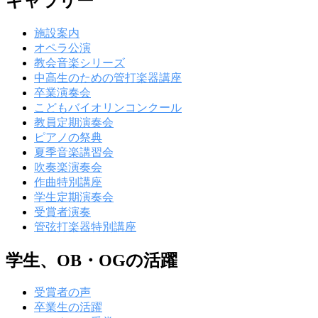
ギャラリー
施設案内
オペラ公演
教会音楽シリーズ
中高生のための管打楽器講座
卒業演奏会
こどもバイオリンコンクール
教員定期演奏会
ピアノの祭典
夏季音楽講習会
吹奏楽演奏会
作曲特別講座
学生定期演奏会
受賞者演奏
管弦打楽器特別講座
学生、OB・OGの活躍
受賞者の声
卒業生の活躍