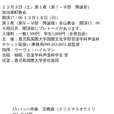
１２月３日（土）第１夜（第Ⅰ～Ⅲ部 降誕前）
加治屋町教会
開演17：00 １２月１８日（日）
第２夜（第Ⅳ～Ⅵ部 降誕後）谷山教会 開演15：00
※両日共、開演前にプレトークがあります。
入場料：一般1,500円 学生1,000円（全席自由）
主 催：鹿児島国際大学国際文化学部音楽学科声楽科
チケット取扱い:事務局099-263-0651 総監督・
指揮：ウーヴェ・ハイルマン
合唱・独唱：音楽学科声楽科学生 管
弦楽：鹿児島国際大学管弦楽団
J.S.バッハ作曲 宗教曲《クリスマスオラトリ