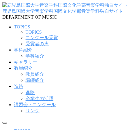
コ
ン
鹿児島国際大学音楽学科国際文化学部音楽学科独自サイト
テ
DEPARTMENT OF MUSIC
ン
TOPICS
ツ
TOPICS
へ
コンクール受賞
ス
受賞者の声
キ
学科紹介
ッ
学科紹介
プ
ギャラリー
教員紹介
教員紹介
講師紹介
進路
進路
卒業生の活躍
講習会・コンクール
リンク
メ