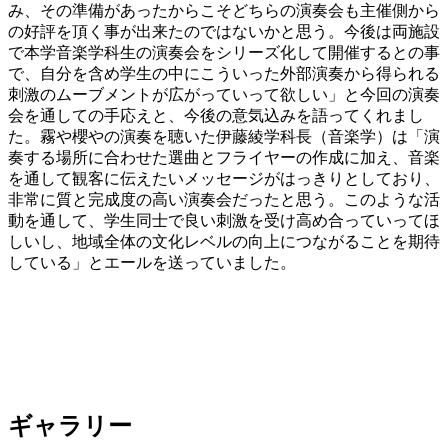
み、その準備があったからこそどちらの演奏会も主催側から
の好評を頂く事が出来たのではないかと思う。今後は両施設
で本学音楽学科生の演奏会をシリーズ化して開催するとの事
で、自分を含め学生の中にこういった外部演奏から得られる
刺激のムーブメントが広がっていって欲しい」と今回の演奏
会を通しての手応えと、今後の意気込みを語ってくれまし
た。霧や櫻やの演奏を聴いた伊藤綾学科長（音楽学）は「演
奏する場所に合わせた選曲とフライヤーの作成に加え、音楽
を通して観客に伝えたいメッセージがはっきりとしており、
非常に質と完成度の高い演奏会だったと思う。このような活
動を通して、学生同士で良い刺激を受け高め合っていってほ
しいし、地域全体の文化レベルの向上につながることを期待
している」とエールを送っていました。
ギャラリー