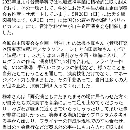
2023年度より音楽学科では地域連携事業に積極的に取り組ん
でおり、その一環として、学外における学生の自主企画演奏
会も推奨・サポートしています。5月28日（日）には天文館
図書館にて、6月3日（土）には国分の霧や櫻や2階「バリハ
ピカフェ」にて、音楽学科学生が自主企画演奏会を開催しま
した。
今回自主演奏会を企画・開催したのは橋本嵐さん（管弦打楽
器演奏家課程3年／サクソフォーン）と向田麗弥さん（ピア
ノ課程3年）。ふたりは３ヵ月前から企画・準備に入り、プ
ログラムの作成、演奏場所での打ち合わせ、フライヤー作
成、MCの準備、手伝いスタッフの依頼など、様々なことを
自分たちで行うことを通して、演奏技術だけでなく、マネー
ジメント力も磨きました。その甲斐あって、当日は多くの人
が足を止め、演奏に聞き入ってくれました。
橋本さんは「両公演ともにたまたまその場に居合わせた方々
が自分たちの演奏する音楽によって足を止めてくださった
り、わざわざ聴きに近くまでいらっしゃったりして頂いた事
が非常に嬉しかった。演奏する場所に合うプログラムを考え
る事から始まり、フライヤーの作成や現地での打ち合わせ、
当日の司会進行など演奏以外の事柄にも力を入れて取り組