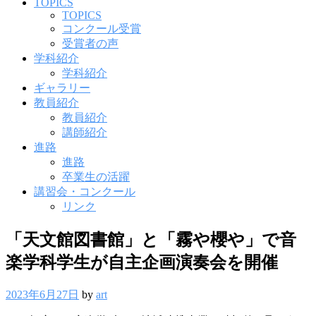
ニ
TOPICS
ュ
TOPICS
ー
コンクール受賞
受賞者の声
学科紹介
学科紹介
ギャラリー
教員紹介
教員紹介
講師紹介
進路
進路
卒業生の活躍
講習会・コンクール
リンク
「天文館図書館」と「霧や櫻や」で音
楽学科学生が自主企画演奏会を開催
2023年6月27日
by
art