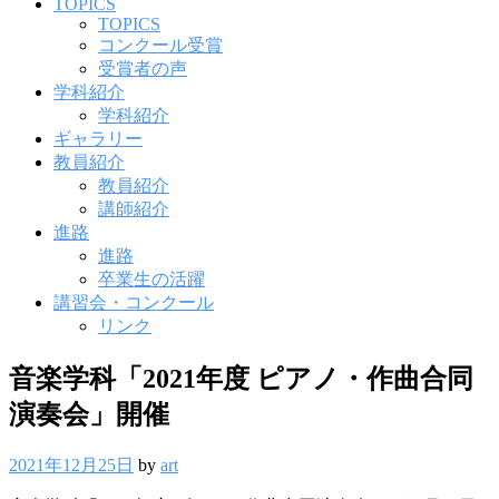
ニ
TOPICS
ュ
TOPICS
ー
コンクール受賞
受賞者の声
学科紹介
学科紹介
ギャラリー
教員紹介
教員紹介
講師紹介
進路
進路
卒業生の活躍
講習会・コンクール
リンク
音楽学科「2021年度 ピアノ・作曲合同
演奏会」開催
2021年12月25日
by
art