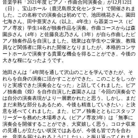
音楽学科「2021年度 ピアノ・作曲合同演奏会」が12月12日
（日）、宝山ホール（鹿児島県文化センター）で開催されま
した。この名称での演奏会は初めてで、池田桃花さん、園田
七海さん、田中亜実さん（以上、4年生）ら器楽コース（ピ
アノ専攻）学生14名が独奏作品を演奏。作曲コースからは森
園歩さん（4年）と佐藤良志乃さん（3年）が自ら作曲したピ
アノ独奏作品を自演しました。聴衆は在学生やご家族、教職
員など関係者に限られた開催となりましたが、本格的コンサ
ートホールで演奏する貴重な機会を得ることができ、今後の
大きな糧になったようです。
池田さんは「4年間を通して沢山のことを学んできたが、そ
れらを自身の演奏に活かすことができた。このことをしっか
りと実感できた演奏会となった」と話してくれました。ピア
ノ独奏曲《煌》を自作自演した森園さんは「今回の演奏会で
は自分の演奏表現がより一層磨かれたと思う。しかし、まだ
まだ未熟な部分もあるため、今後も精進していきたい」と決
意を述べてくれました。また、ピアノ独奏とともにスタッフ
リーダーを務めた木場希さん（ピアノ専攻3年）は「無事に
演奏会を開催することができ、大変嬉しく思う。コロナ収束
の見通しが立たない状況ではあるが、今後も皆で力を合わ
せ、音楽を届けられるようにしたい」と振り返ってくれまし