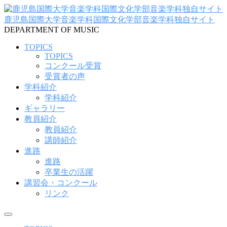
コ
ン
鹿児島国際大学音楽学科国際文化学部音楽学科独自サイト
テ
DEPARTMENT OF MUSIC
ン
TOPICS
ツ
TOPICS
へ
コンクール受賞
ス
受賞者の声
キ
学科紹介
ッ
学科紹介
プ
ギャラリー
教員紹介
教員紹介
講師紹介
進路
進路
卒業生の活躍
講習会・コンクール
リンク
メ