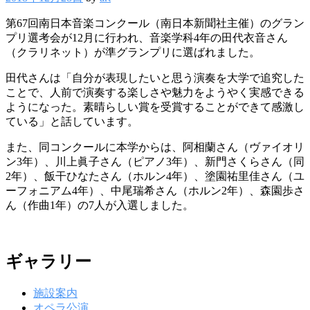
第67回南日本音楽コンクール（南日本新聞社主催）のグラン
プリ選考会が12月に行われ、音楽学科4年の田代衣音さん
（クラリネット）が準グランプリに選ばれました。
田代さんは「自分が表現したいと思う演奏を大学で追究した
ことで、人前で演奏する楽しさや魅力をようやく実感できる
ようになった。素晴らしい賞を受賞することができて感激し
ている」と話しています。
また、同コンクールに本学からは、阿相蘭さん（ヴァイオリ
ン3年）、川上眞子さん（ピアノ3年）、新門さくらさん（同
2年）、飯干ひなたさん（ホルン4年）、塗園祐里佳さん（ユ
ーフォニアム4年）、中尾瑞希さん（ホルン2年）、森園歩さ
ん（作曲1年）の7人が入選しました。
ギャラリー
施設案内
オペラ公演