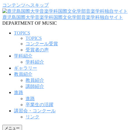
コンテンツへスキップ
鹿児島国際大学音楽学科国際文化学部音楽学科独自サイト
DEPARTMENT OF MUSIC
TOPICS
TOPICS
コンクール受賞
受賞者の声
学科紹介
学科紹介
ギャラリー
教員紹介
教員紹介
講師紹介
進路
進路
卒業生の活躍
講習会・コンクール
リンク
メニュー